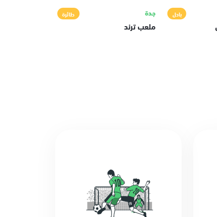
جدة
بادل
طائرة
ملعب ترند