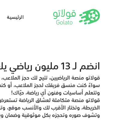
الرئيسية
انضم لـ 13 مليون رياضي يلعبون ويتعلمون في قولاتو
قولاتو منصة الرياضيين، تتيح لك حجز الملاعب، 
سواءً كنت منسق فريقك لحجز الملاعب، أو كنت
وتتعلم أساسيات وفنون أي رياضة، حيّاك!
قولاتو منصة متكاملة لعشاق الرياضة تستعر
الخريطة، وتختار الأقرب لك والأنسب موقع، و
وتشوف صوره وتحجزه بكل موثوقية وضمان وب