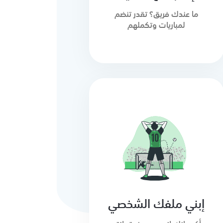
ما عندك فريق؟ تقدر تنضم
لمباريات وتكملهم
إبني ملفك الشخصي